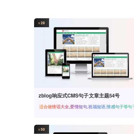
28
¥
zblog响应式CMS句子文章主题54号
适合做情话大全,爱情短句,祝福短语,情感句子等句
类文章网站！
50
¥