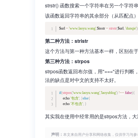
strstr() 函数搜索一个字符串在另一个字
该函数返回字符串的其余部分（从匹配点）。
$url 
=
'www.laoyu.wang'
;
$isstr 
=
 strstr
(
$url
,
'dunqie'
)
第二种方法：stristr
这个方法与第一种方法基本一样，区别在
第三种方法：strpos
strpos函数返回布尔值，用"==="进行判
法的缺点是对中文的支持不太好。
if
(
strpos
(
'www.laoyu.wang'
,
'laoyublog'
)
!==
false
)
{
    echo 
'包含'
;
}
else
{
    echo 
'不包含'
;
}
其实我在使用中经常用的是strpos方法
声明：
本文来自用户分享和网络收集，仅供学习与参